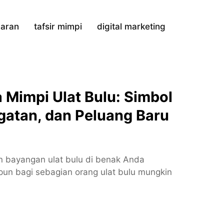
uaran
tafsir mimpi
digital marketing
Mimpi Ulat Bulu: Simbol
gatan, dan Peluang Baru
 bayangan ulat bulu di benak Anda
un bagi sebagian orang ulat bulu mungkin