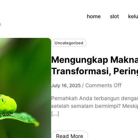
home
slot
kel
a
Uncategorized
Mengungkap Makna 
Transformasi, Perin
o
/
Comments Off
July 16, 2025
n
Pernahkah Anda terbangun dengan
M
setelah semalam bermimpi? Meskip
e
[…]
n
g
u
Read More