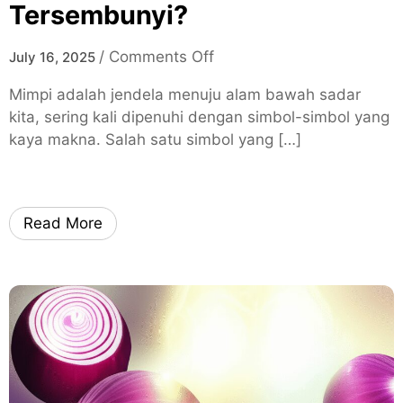
o
Tersembunyi?
e
l
l
K
o
/
Comments Off
July 16, 2025
u
e
n
a
Mimpi adalah jendela menuju alam bawah sadar
b
M
n
kita, sering kali dipenuhi dengan simbol-simbol yang
e
e
g
kaya makna. Salah satu simbol yang […]
b
n
B
a
g
a
s
u
r
a
n
u
Read More
n
g
,
k
A
a
m
p
b
R
i
a
s
h
i
a