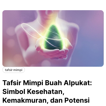
n
m
y
p
i
i
d
O
i
r
B
a
a
n
l
g
i
B
k
e
K
r
e
k
tafsir mimpi
r
e
e
l
Tafsir Mimpi Buah Alpukat:
s
a
Simbol Kesehatan,
a
h
h
i
Kemakmuran, dan Potensi
a
: