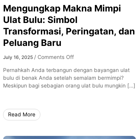
d
n
Mengungkap Makna Mimpi
a
g
Ulat Bulu: Simbol
n
k
P
Transformasi, Peringatan, dan
a
o
p
Peluang Baru
t
M
e
a
o
/
Comments Off
July 16, 2025
n
k
n
s
n
Pernahkah Anda terbangun dengan bayangan ulat
M
i
a
bulu di benak Anda setelah semalam bermimpi?
e
T
d
Meskipun bagi sebagian orang ulat bulu mungkin […]
n
e
i
g
r
B
u
s
a
n
e
l
Read More
g
m
i
k
b
k
a
u
K