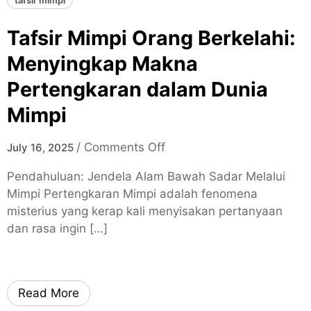
i
n
d
g
Tafsir Mimpi Orang Berkelahi:
u
u
r
a
Menyingkap Makna
A
k
Pertengkaran dalam Dunia
n
M
d
a
Mimpi
a
k
n
o
/
Comments Off
July 16, 2025
a
n
Pendahuluan: Jendela Alam Bawah Sadar Melalui
T
T
Mimpi Pertengkaran Mimpi adalah fenomena
e
a
misterius yang kerap kali menyisakan pertanyaan
r
f
dan rasa ingin […]
s
s
e
i
m
r
b
M
Read More
u
i