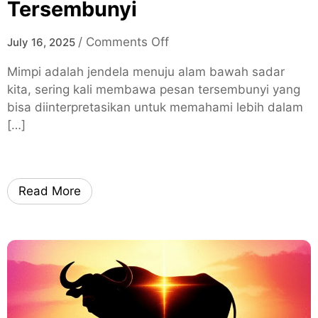
Tersembunyi
n
M
P
e
e
o
/
Comments Off
July 16, 2025
n
r
n
y
Mimpi adalah jendela menuju alam bawah sadar
j
T
i
kita, sering kali membawa pesan tersembunyi yang
a
a
n
bisa diinterpretasikan untuk memahami lebih dalam
l
f
g
[…]
a
s
k
n
i
a
a
r
p
n
M
M
Read More
i
a
m
k
p
n
i
a
B
P
u
e
a
r