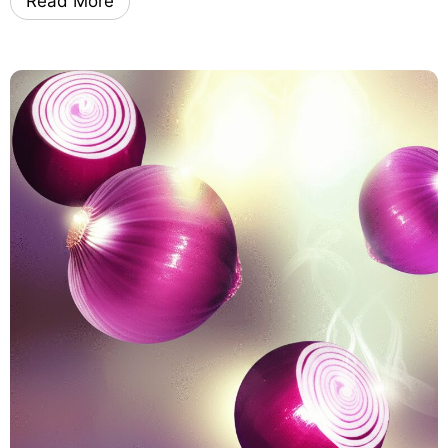
Read More
l
m
m
i
p
p
k
i
i
K
L
e
a
m
y
e
a
g
n
a
g
h
a
a
n
n
:
B
M
i
e
n
n
a
g
t
u
a
n