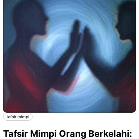
n
a
c
n
u
M
l
o
a
t
n
o
n
r
y
B
a
o
d
c
a
o
l
r
a
:
m
M
T
e
i
tafsir mimpi
n
d
g
Tafsir Mimpi Orang Berkelahi:
u
u