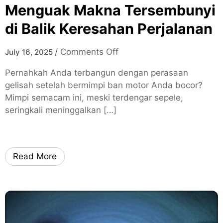
e
Menguak Makna Tersembunyi
m
di Balik Keresahan Perjalanan
b
u
n
o
/
Comments Off
July 16, 2025
y
n
Pernahkah Anda terbangun dengan perasaan
i
T
gelisah setelah bermimpi ban motor Anda bocor?
d
a
Mimpi semacam ini, meski terdengar sepele,
i
f
seringkali meninggalkan […]
B
s
a
i
l
r
i
M
Read More
k
i
K
m
e
p
m
i
u
B