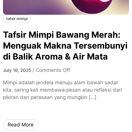
n
g
g
k
K
tafsir mimpi
a
u
p
a
Tafsir Mimpi Bawang Merah:
S
t
i
Menguak Makna Tersembunyi
I
m
n
di Balik Aroma & Air Mata
b
i
o
o
/
Comments Off
July 16, 2025
l
n
K
Mimpi adalah jendela menuju alam bawah sadar
T
e
kita, sering kali membawa pesan atau refleksi dari
a
b
pikiran dan perasaan yang mungkin […]
f
e
s
b
i
a
r
s
Read More
M
a