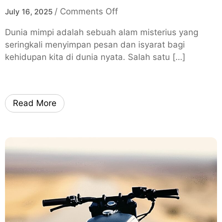
n
u
o
/
Comments Off
July 16, 2025
g
h
n
g
Dunia mimpi adalah sebuah alam misterius yang
:
T
a
seringkali menyimpan pesan dan isyarat bagi
L
a
P
kehidupan kita di dunia nyata. Salah satu […]
e
f
e
b
s
r
i
i
u
h
r
Read More
b
d
M
a
a
i
h
r
m
a
i
p
n
S
i
e
D
k
o
a
m
d
b
a
a