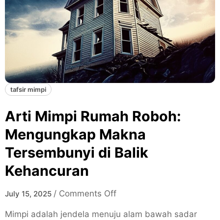
a
n
k
y
a
i
n
d
D
i
u
B
r
a
i
tafsir mimpi
l
a
i
Arti Mimpi Rumah Roboh:
n
k
:
Mengungkap Makna
A
M
r
Tersembunyi di Balik
e
o
n
Kehancuran
m
g
a
u
o
&
/
Comments Off
July 15, 2025
n
n
A
g
Mimpi adalah jendela menuju alam bawah sadar
A
i