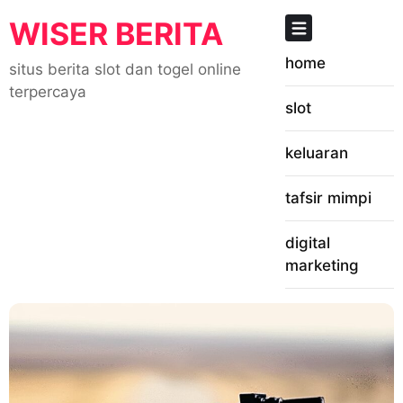
Skip
WISER BERITA
to
content
home
situs berita slot dan togel online
terpercaya
slot
keluaran
tafsir mimpi
digital
marketing