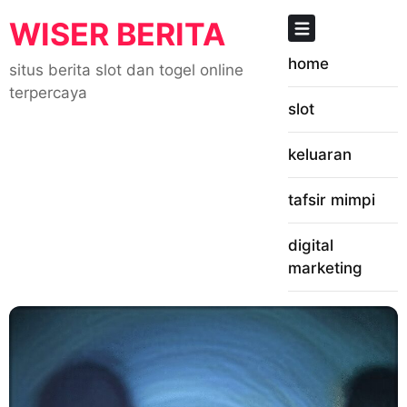
Skip
WISER BERITA
to
content
home
situs berita slot dan togel online
terpercaya
slot
keluaran
tafsir mimpi
digital
marketing