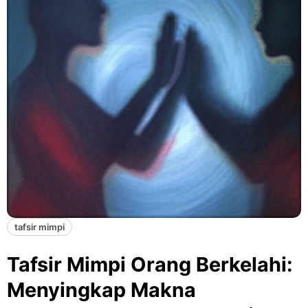
tafsir mimpi
Tafsir Mimpi Orang Berkelahi:
Menyingkap Makna