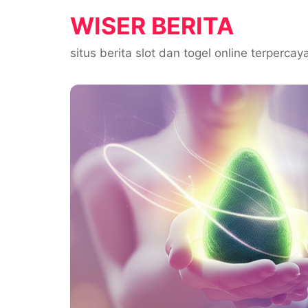
Skip
WISER BERITA
to
content
situs berita slot dan togel online terpercay