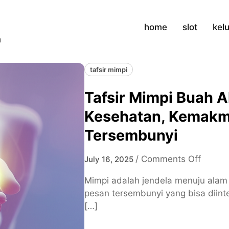
home
slot
kel
a
tafsir mimpi
Tafsir Mimpi Buah A
Kesehatan, Kemakmu
Tersembunyi
o
/
Comments Off
July 16, 2025
n
Mimpi adalah jendela menuju alam
T
pesan tersembunyi yang bisa diin
a
[…]
f
s