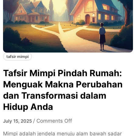
tafsir mimpi
Tafsir Mimpi Pindah Rumah:
Menguak Makna Perubahan
dan Transformasi dalam
Hidup Anda
o
/
Comments Off
July 15, 2025
n
Mimpi adalah jendela menuju alam bawah sadar
T