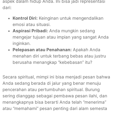
aspek dalam hidup Anda. Ini bisa jadi representasi
dari:
Kontrol Diri:
Keinginan untuk mengendalikan
emosi atau situasi.
Aspirasi Pribadi:
Anda mungkin sedang
mengejar tujuan atau impian yang sangat Anda
inginkan.
Pelepasan atau Penahanan:
Apakah Anda
menahan diri untuk terbang bebas atau justru
berusaha menangkap “kebebasan” itu?
Secara spiritual, mimpi ini bisa menjadi pesan bahwa
Anda sedang berada di jalur yang benar menuju
pencerahan atau pertumbuhan spiritual. Burung
sering dianggap sebagai pembawa pesan ilahi, dan
menangkapnya bisa berarti Anda telah “menerima”
atau “memahami” pesan penting dari alam semesta