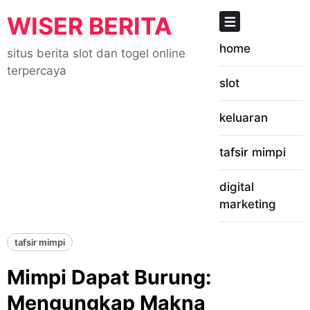
Skip
WISER BERITA
to
content
home
situs berita slot dan togel online
terpercaya
slot
keluaran
tafsir mimpi
digital
marketing
tafsir mimpi
Mimpi Dapat Burung:
Mengungkap Makna