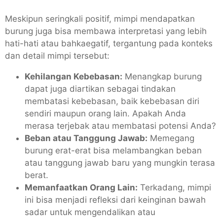
Meskipun seringkali positif, mimpi mendapatkan
burung juga bisa membawa interpretasi yang lebih
hati-hati atau bahkaegatif, tergantung pada konteks
dan detail mimpi tersebut:
Kehilangan Kebebasan:
Menangkap burung
dapat juga diartikan sebagai tindakan
membatasi kebebasan, baik kebebasan diri
sendiri maupun orang lain. Apakah Anda
merasa terjebak atau membatasi potensi Anda?
Beban atau Tanggung Jawab:
Memegang
burung erat-erat bisa melambangkan beban
atau tanggung jawab baru yang mungkin terasa
berat.
Memanfaatkan Orang Lain:
Terkadang, mimpi
ini bisa menjadi refleksi dari keinginan bawah
sadar untuk mengendalikan atau