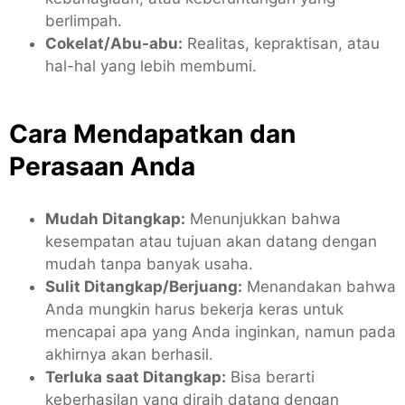
berlimpah.
Cokelat/Abu-abu:
Realitas, kepraktisan, atau
hal-hal yang lebih membumi.
Cara Mendapatkan dan
Perasaan Anda
Mudah Ditangkap:
Menunjukkan bahwa
kesempatan atau tujuan akan datang dengan
mudah tanpa banyak usaha.
Sulit Ditangkap/Berjuang:
Menandakan bahwa
Anda mungkin harus bekerja keras untuk
mencapai apa yang Anda inginkan, namun pada
akhirnya akan berhasil.
Terluka saat Ditangkap:
Bisa berarti
keberhasilan yang diraih datang dengan