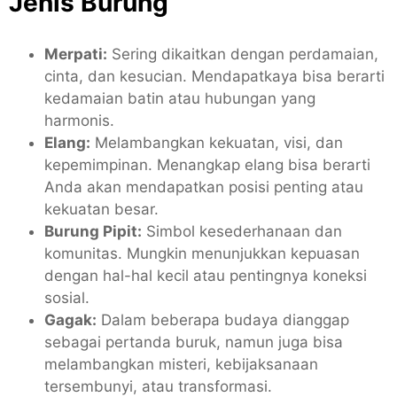
Jenis Burung
Merpati:
Sering dikaitkan dengan perdamaian,
cinta, dan kesucian. Mendapatkaya bisa berarti
kedamaian batin atau hubungan yang
harmonis.
Elang:
Melambangkan kekuatan, visi, dan
kepemimpinan. Menangkap elang bisa berarti
Anda akan mendapatkan posisi penting atau
kekuatan besar.
Burung Pipit:
Simbol kesederhanaan dan
komunitas. Mungkin menunjukkan kepuasan
dengan hal-hal kecil atau pentingnya koneksi
sosial.
Gagak:
Dalam beberapa budaya dianggap
sebagai pertanda buruk, namun juga bisa
melambangkan misteri, kebijaksanaan
tersembunyi, atau transformasi.